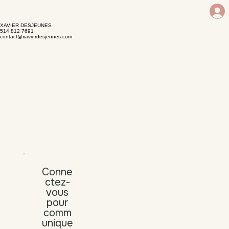
XAVIER DESJEUNES
514 812 7691
contact@xavierdesjeunes.com
Conne
ctez-
vous
pour
comm
unique