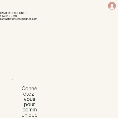
XAVIER DESJEUNES
514 812 7691
contact@xavierdesjeunes.com
Conne
ctez-
vous
pour
comm
unique